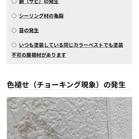
○
錆（サビ）の発生
○
シーリング材の亀裂
○
苔の発生
○
いつも塗装している同じカラーベストでも塗装
不可の屋根材があります
色褪せ（チョーキング現象）の発生